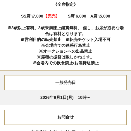
《全席指定》
SS席 \7,000
【完売】
S席 6,000 A席 \5,000
※3歳以上有料。3歳未満膝上鑑賞無料。 但し、お席が必要な場
合は有料となります。
※営利目的の転売禁止 ※転売チケット入場不可
※会場内での迷惑行為禁止
※オークションへの出品禁止
※席種の振替は致しかねます。
※会場内での飲食禁止/お酒持込禁止
一般発売日
2026年6月1日(月) 10時～
お問合せ